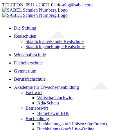
Zum
TELEFON: 0911 / 23071 0
|
info-nbg@sabel.com
Inhalt
springen
Die Stiftung
Realschulen
Staatlich anerkannte Realschule
Staatlich genehmigte Realschule
Wirtschaftsschule
Fachoberschule
Gymnasium
Berufsfachschule
Akademie für Erwachsenenbildung
Fachwirt
Wirtschaftsfachwirt
Ada-Schein
Betriebswirt
Betriebswirt IHK
Buchhaltung
Buchhaltungskraft Präsenz (gefördert)
Buchhaltungskraft Live-Online