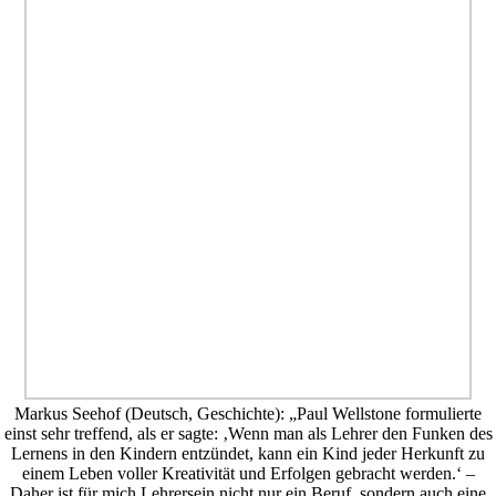
Markus Seehof (Deutsch, Geschichte): „Paul Wellstone formulierte
einst sehr treffend, als er sagte: ‚Wenn man als Lehrer den Funken des
Lernens in den Kindern entzündet, kann ein Kind jeder Herkunft zu
einem Leben voller Kreativität und Erfolgen gebracht werden.‘ –
Daher ist für mich Lehrersein nicht nur ein Beruf, sondern auch eine