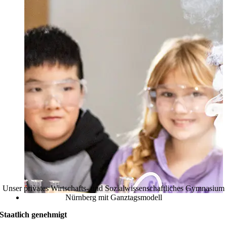
Unser privates Wirtschafts- und Sozialwissenschaftliches Gymnasium
Nürnberg mit Ganztagsmodell
Staatlich genehmigt