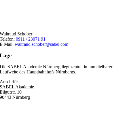
Waltraud Schober
Telefon:
0911 / 23071 91
E-Mail:
waltraud.schober@sabel.com
Lage
Die SABEL Akademie Nürnberg liegt zentral in unmittelbarer
Laufweite des Hauptbahnhofs Nürnbergs.
Anschrift:
SABEL Akademie
Eilgutstr. 10
90443 Nürnberg