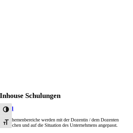
Inhouse Schulungen
Profil
Umschalten auf hohe Kontraste
Alle Themenbereiche werden mit der Dozentin / dem Dozenten
Schrift vergrößern
besprochen und auf die Situation des Unternehmens angepasst.