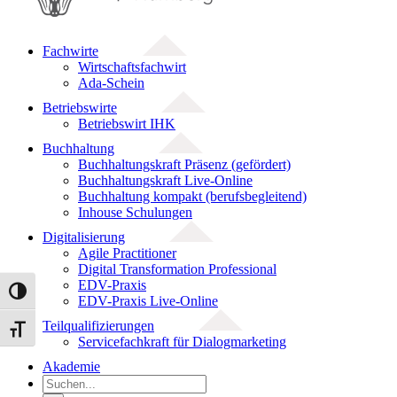
Fachwirte
Wirtschaftsfachwirt
Ada-Schein
Betriebswirte
Betriebswirt IHK
Buchhaltung
Buchhaltungskraft Präsenz (gefördert)
Buchhaltungskraft Live-Online
Buchhaltung kompakt (berufsbegleitend)
Inhouse Schulungen
Digitalisierung
Agile Practitioner
Digital Transformation Professional
EDV-Praxis
Umschalten auf hohe Kontraste
EDV-Praxis Live-Online
Teilqualifizierungen
Schrift vergrößern
Servicefachkraft für Dialogmarketing
Akademie
Suche