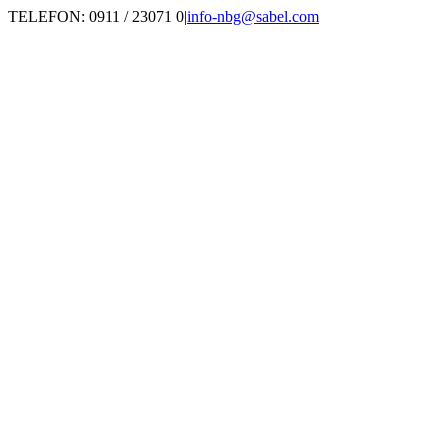
Zum
TELEFON: 0911 / 23071 0
|
info-nbg@sabel.com
Inhalt
springen