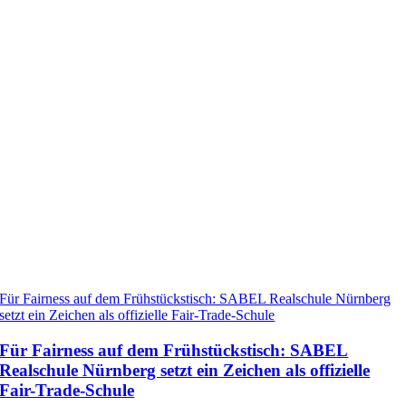
Für Fairness auf dem Frühstückstisch: SABEL Realschule Nürnberg
setzt ein Zeichen als offizielle Fair-Trade-Schule
Für Fairness auf dem Frühstückstisch: SABEL
Realschule Nürnberg setzt ein Zeichen als offizielle
Fair-Trade-Schule