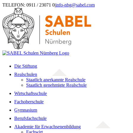
Zum
TELEFON: 0911 / 23071 0
|
info-nbg@sabel.com
Inhalt
springen
Die Stiftung
Realschulen
Staatlich anerkannte Realschule
Staatlich genehmigte Realschule
Wirtschaftsschule
Fachoberschule
Gymnasium
Berufsfachschule
Akademie für Erwachsenenbildung
Fachwirt