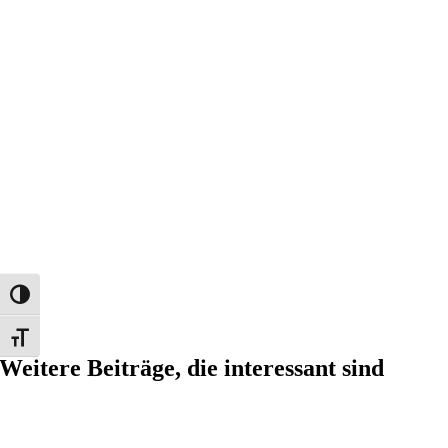
Umschalten auf hohe Kontraste
Schrift vergrößern
Weitere Beiträge, die interessant sind