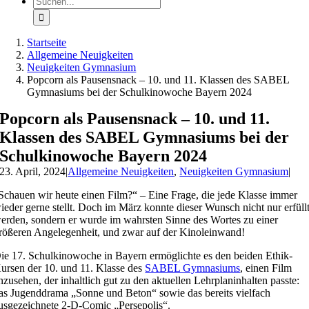
nach:
Startseite
Allgemeine Neuigkeiten
Neuigkeiten Gymnasium
Popcorn als Pausensnack – 10. und 11. Klassen des SABEL
Gymnasiums bei der Schulkinowoche Bayern 2024
Popcorn als Pausensnack – 10. und 11.
Klassen des SABEL Gymnasiums bei der
Schulkinowoche Bayern 2024
23. April, 2024
|
Allgemeine Neuigkeiten
,
Neuigkeiten Gymnasium
|
Schauen wir heute einen Film?“ – Eine Frage, die jede Klasse immer
ieder gerne stellt. Doch im März konnte dieser Wunsch nicht nur erfüll
erden, sondern er wurde im wahrsten Sinne des Wortes zu einer
rößeren Angelegenheit, und zwar auf der Kinoleinwand!
ie 17. Schulkinowoche in Bayern ermöglichte es den beiden Ethik-
ursen der 10. und 11. Klasse des
SABEL Gymnasiums
, einen Film
nzusehen, der inhaltlich gut zu den aktuellen Lehrplaninhalten passte:
as Jugenddrama „Sonne und Beton“ sowie das bereits vielfach
usgezeichnete 2-D-Comic „Persepolis“.