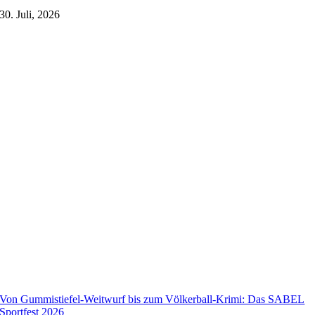
30. Juli, 2026
Von Gummistiefel-Weitwurf bis zum Völkerball-Krimi: Das SABEL
Sportfest 2026