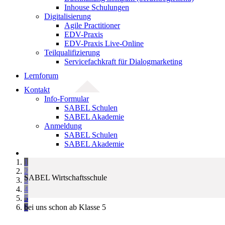
Inhouse Schulungen
Digitalisierung
Agile Practitioner
EDV-Praxis
EDV-Praxis Live-Online
Teilqualifizierung
Servicefachkraft für Dialogmarketing
Lernforum
Kontakt
Info-Formular
SABEL Schulen
SABEL Akademie
Anmeldung
SABEL Schulen
SABEL Akademie
1
2
SABEL Wirtschaftsschule
3
4
5
bei uns schon ab Klasse 5
6