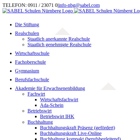
Zum
TELEFON: 0911 / 23071 0
|
info-nbg@sabel.com
Inhalt
springen
Die Stiftung
Realschulen
Staatlich anerkannte Realschule
Staatlich genehmigte Realschule
Wirtschaftsschule
Fachoberschule
Gymnasium
Berufsfachschule
Akademie für Erwachsenenbildung
Fachwirt
Wirtschaftsfachwirt
Ada-Schein
Betriebswirt
Betriebswirt IHK
Buchhaltung
Buchhaltungskraft Präsenz (gefördert)
Buchhaltungskraft Live-Online
Buchhaltung kompakt (berufsbegleitend)