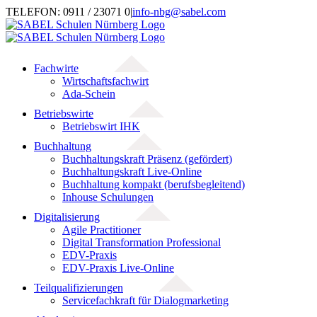
Zum
TELEFON: 0911 / 23071 0
|
info-nbg@sabel.com
Inhalt
springen
Fachwirte
Wirtschaftsfachwirt
Ada-Schein
Betriebswirte
Betriebswirt IHK
Buchhaltung
Buchhaltungskraft Präsenz (gefördert)
Buchhaltungskraft Live-Online
Buchhaltung kompakt (berufsbegleitend)
Inhouse Schulungen
Digitalisierung
Agile Practitioner
Digital Transformation Professional
EDV-Praxis
EDV-Praxis Live-Online
Teilqualifizierungen
Servicefachkraft für Dialogmarketing