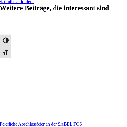
etzt Infos anfordern
Weitere Beiträge, die interessant sind
Umschalten auf hohe Kontraste
Schrift vergrößern
Feierliche Abschlussfeier an der SABEL FOS