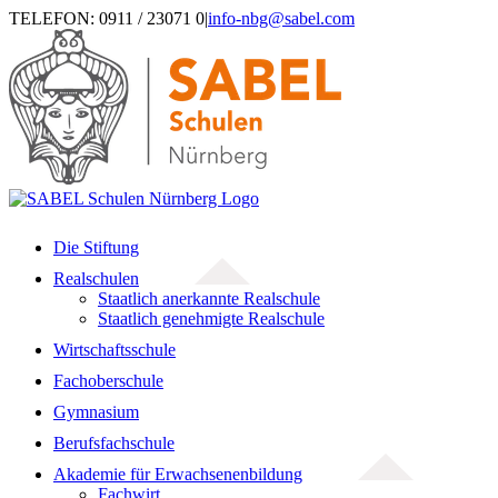
Zum
TELEFON: 0911 / 23071 0
|
info-nbg@sabel.com
Inhalt
springen
Die Stiftung
Realschulen
Staatlich anerkannte Realschule
Staatlich genehmigte Realschule
Wirtschaftsschule
Fachoberschule
Gymnasium
Berufsfachschule
Akademie für Erwachsenenbildung
Fachwirt