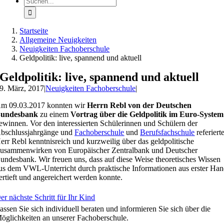
nach:
Startseite
Allgemeine Neuigkeiten
Neuigkeiten Fachoberschule
Geldpolitik: live, spannend und aktuell
Geldpolitik: live, spannend und aktuell
9. März, 2017
|
Neuigkeiten Fachoberschule
|
m 09.03.2017 konnten wir
Herrn Rebl von der Deutschen
undesbank
zu einem
Vortrag über die Geldpolitik im Euro-System
ewinnen. Vor den interessierten Schülerinnen und Schülern der
bschlussjahrgänge und
Fachoberschule
und
Berufsfachschule
referiert
err Rebl kenntnisreich und kurzweilig über das geldpolitische
usammenwirken von Europäischer Zentralbank und Deutscher
undesbank. Wir freuen uns, dass auf diese Weise theoretisches Wissen
us dem VWL-Unterricht durch praktische Informationen aus erster Ha
ertieft und angereichert werden konnte.
er nächste Schritt für Ihr Kind
assen Sie sich individuell beraten und informieren Sie sich über die
öglichkeiten an unserer Fachoberschule.