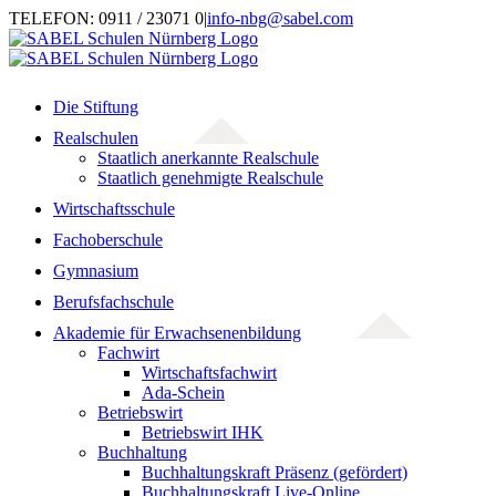
Zum
TELEFON: 0911 / 23071 0
|
info-nbg@sabel.com
Inhalt
springen
Die Stiftung
Realschulen
Staatlich anerkannte Realschule
Staatlich genehmigte Realschule
Wirtschaftsschule
Fachoberschule
Gymnasium
Berufsfachschule
Akademie für Erwachsenenbildung
Fachwirt
Wirtschaftsfachwirt
Ada-Schein
Betriebswirt
Betriebswirt IHK
Buchhaltung
Buchhaltungskraft Präsenz (gefördert)
Buchhaltungskraft Live-Online