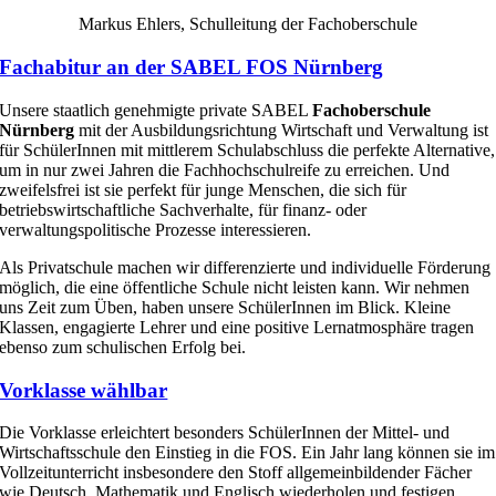
Markus Ehlers, Schulleitung der Fachoberschule
Fachabitur an der SABEL FOS Nürnberg
Unsere staatlich genehmigte private SABEL
Fachoberschule
Nürnberg
mit der Ausbildungsrichtung Wirtschaft und Verwaltung ist
für SchülerInnen mit mittlerem Schulabschluss die perfekte Alternative,
um in nur zwei Jahren die Fachhochschulreife zu erreichen. Und
zweifelsfrei ist sie perfekt für junge Menschen, die sich für
betriebswirtschaftliche Sachverhalte, für finanz- oder
verwaltungspolitische Prozesse interessieren.
Als Privatschule machen wir differenzierte und individuelle Förderung
möglich, die eine öffentliche Schule nicht leisten kann. Wir nehmen
uns Zeit zum Üben, haben unsere SchülerInnen im Blick. Kleine
Klassen, engagierte Lehrer und eine positive Lernatmosphäre tragen
ebenso zum schulischen Erfolg bei.
Vorklasse wählbar
Die Vorklasse erleichtert besonders SchülerInnen der Mittel- und
Wirtschaftsschule den Einstieg in die FOS. Ein Jahr lang können sie im
Vollzeitunterricht insbesondere den Stoff allgemeinbildender Fächer
wie Deutsch, Mathematik und Englisch wiederholen und festigen.