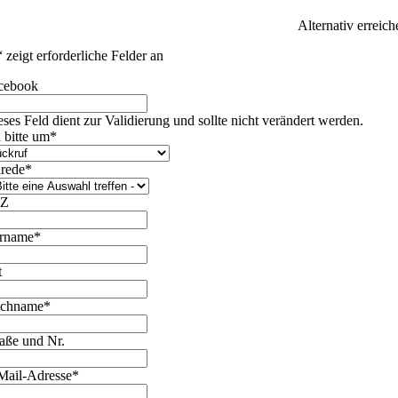
Alternativ erreich
“ zeigt erforderliche Felder an
cebook
eses Feld dient zur Validierung und sollte nicht verändert werden.
h bitte um
*
rede
*
LZ
rname
*
t
chname
*
raße und Nr.
Mail-Adresse
*