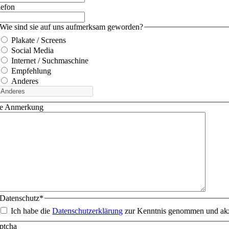
lefon
Wie sind sie auf uns aufmerksam geworden?
Plakate / Screens
Social Media
Internet / Suchmaschine
Empfehlung
Anderes
re Anmerkung
Datenschutz
*
Ich habe die
Datenschutzerklärung
zur Kenntnis genommen und akz
ptcha