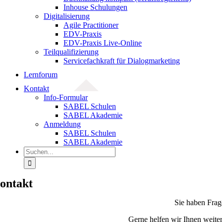
Inhouse Schulungen
Digitalisierung
Agile Practitioner
EDV-Praxis
EDV-Praxis Live-Online
Teilqualifizierung
Servicefachkraft für Dialogmarketing
Lernforum
Kontakt
Info-Formular
SABEL Schulen
SABEL Akademie
Anmeldung
SABEL Schulen
SABEL Akademie
Suche
nach:
ontakt
Sie haben Frag
Gerne helfen wir Ihnen weiter