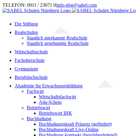
Zum
TELEFON: 0911 / 23071 0
|
info-nbg@sabel.com
Inhalt
springen
Die Stiftung
Realschulen
Staatlich anerkannte Realschule
Staatlich genehmigte Realschule
Wirtschaftsschule
Fachoberschule
Gymnasium
Berufsfachschule
Akademie für Erwachsenenbildung
Fachwirt
Wirtschaftsfachwirt
Ada-Schein
Betriebswirt
Betriebswirt IHK
Buchhaltung
Buchhaltungskraft Präsenz (gefördert)
Buchhaltungskraft Live-Online
Buchhaltung kompakt (berufsbegleitend)