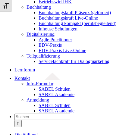
Betriebswirt IHK
Schrift vergrößern
Buchhaltung
Buchhaltungskraft Präsenz (gefördert)
Buchhaltungskraft Live-Online
Buchhaltung kompakt (berufsbegleitend)
Inhouse Schulungen
Digitalisierung
Agile Practitioner
EDV-Praxis
EDV-Praxis Live-Online
Teilqualifizierung
Servicefachkraft für Dialogmarketing
Lernforum
Kontakt
Info-Formular
SABEL Schulen
SABEL Akademie
Anmeldung
SABEL Schulen
SABEL Akademie
Suche
nach:
Die Stiftung