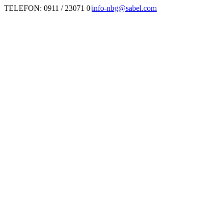
Zum
TELEFON: 0911 / 23071 0
|
info-nbg@sabel.com
Inhalt
springen