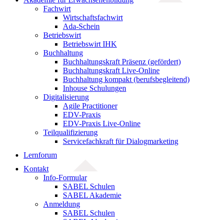
Fachwirt
Wirtschaftsfachwirt
Ada-Schein
Betriebswirt
Betriebswirt IHK
Buchhaltung
Buchhaltungskraft Präsenz (gefördert)
Buchhaltungskraft Live-Online
Buchhaltung kompakt (berufsbegleitend)
Inhouse Schulungen
Digitalisierung
Agile Practitioner
EDV-Praxis
EDV-Praxis Live-Online
Teilqualifizierung
Servicefachkraft für Dialogmarketing
Lernforum
Kontakt
Info-Formular
SABEL Schulen
SABEL Akademie
Anmeldung
SABEL Schulen