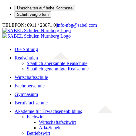
Umschalten auf hohe Kontraste
Schrift vergrößern
Zum
TELEFON: 0911 / 23071 0
|
info-nbg@sabel.com
Inhalt
springen
Die Stiftung
Realschulen
Staatlich anerkannte Realschule
Staatlich genehmigte Realschule
Wirtschaftsschule
Fachoberschule
Gymnasium
Berufsfachschule
Akademie für Erwachsenenbildung
Fachwirt
Wirtschaftsfachwirt
Ada-Schein
Betriebswirt