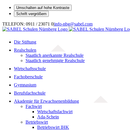
Umschalten auf hohe Kontraste
Schrift vergrößern
Zum
TELEFON: 0911 / 23071 0
|
info-nbg@sabel.com
Inhalt
springen
Die Stiftung
Realschulen
Staatlich anerkannte Realschule
Staatlich genehmigte Realschule
Wirtschaftsschule
Fachoberschule
Gymnasium
Berufsfachschule
Akademie für Erwachsenenbildung
Fachwirt
Wirtschaftsfachwirt
Ada-Schein
Betriebswirt
Betriebswirt IHK