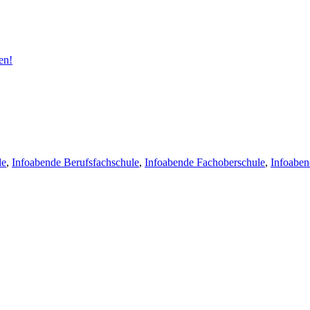
en!
de
,
Infoabende Berufsfachschule
,
Infoabende Fachoberschule
,
Infoabe