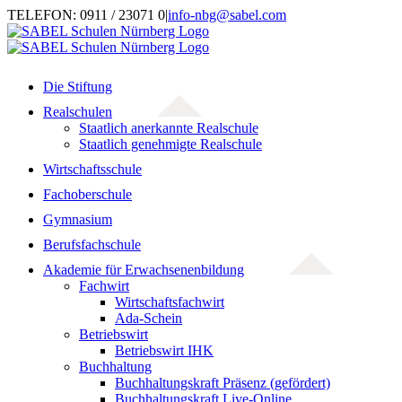
Zum
TELEFON: 0911 / 23071 0
|
info-nbg@sabel.com
Inhalt
springen
Die Stiftung
Realschulen
Staatlich anerkannte Realschule
Staatlich genehmigte Realschule
Wirtschaftsschule
Fachoberschule
Gymnasium
Berufsfachschule
Akademie für Erwachsenenbildung
Fachwirt
Wirtschaftsfachwirt
Ada-Schein
Betriebswirt
Betriebswirt IHK
Buchhaltung
Buchhaltungskraft Präsenz (gefördert)
Buchhaltungskraft Live-Online