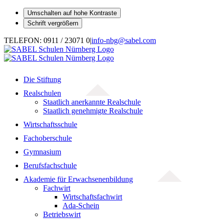
Umschalten auf hohe Kontraste
Schrift vergrößern
Zum
TELEFON: 0911 / 23071 0
|
info-nbg@sabel.com
Inhalt
springen
Die Stiftung
Realschulen
Staatlich anerkannte Realschule
Staatlich genehmigte Realschule
Wirtschaftsschule
Fachoberschule
Gymnasium
Berufsfachschule
Akademie für Erwachsenenbildung
Fachwirt
Wirtschaftsfachwirt
Ada-Schein
Betriebswirt