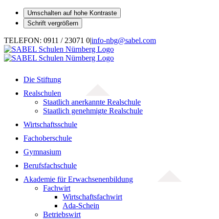
Umschalten auf hohe Kontraste
Schrift vergrößern
Zum
TELEFON: 0911 / 23071 0
|
info-nbg@sabel.com
Inhalt
springen
Die Stiftung
Realschulen
Staatlich anerkannte Realschule
Staatlich genehmigte Realschule
Wirtschaftsschule
Fachoberschule
Gymnasium
Berufsfachschule
Akademie für Erwachsenenbildung
Fachwirt
Wirtschaftsfachwirt
Ada-Schein
Betriebswirt