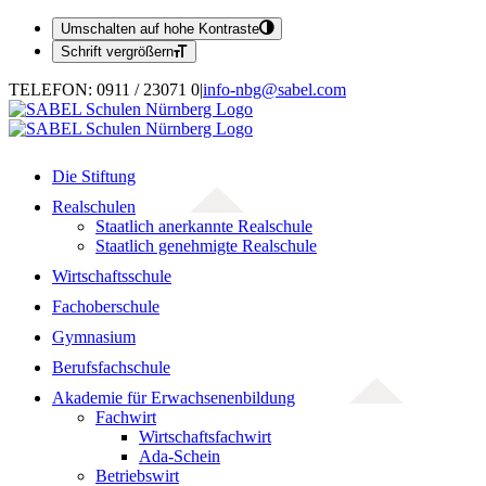
Umschalten auf hohe Kontraste
Schrift vergrößern
Zum
TELEFON: 0911 / 23071 0
|
info-nbg@sabel.com
Inhalt
springen
Die Stiftung
Realschulen
Staatlich anerkannte Realschule
Staatlich genehmigte Realschule
Wirtschaftsschule
Fachoberschule
Gymnasium
Berufsfachschule
Akademie für Erwachsenenbildung
Fachwirt
Wirtschaftsfachwirt
Ada-Schein
Betriebswirt