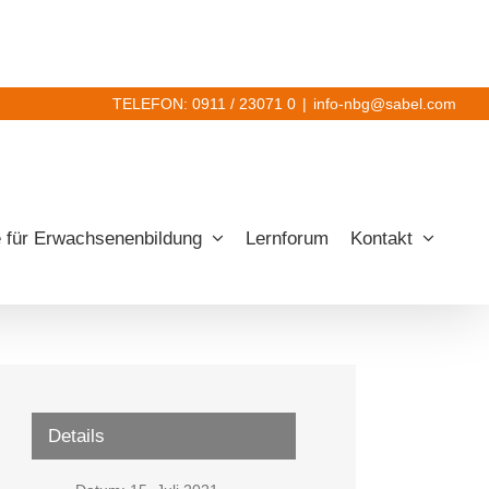
TELEFON: 0911 / 23071 0
|
info-nbg@sabel.com
 für Erwachsenenbildung
Lernforum
Kontakt
Details