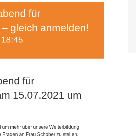
abend für
e – gleich anmelden!
s
18:45
bend für
 am 15.07.2021 um
d um mehr über unsere Weiterbildung
te Fragen an Frau Schober zu stellen.