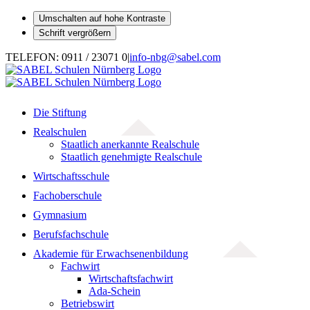
Umschalten auf hohe Kontraste
Schrift vergrößern
Zum
TELEFON: 0911 / 23071 0
|
info-nbg@sabel.com
Inhalt
springen
Die Stiftung
Realschulen
Staatlich anerkannte Realschule
Staatlich genehmigte Realschule
Wirtschaftsschule
Fachoberschule
Gymnasium
Berufsfachschule
Akademie für Erwachsenenbildung
Fachwirt
Wirtschaftsfachwirt
Ada-Schein
Betriebswirt