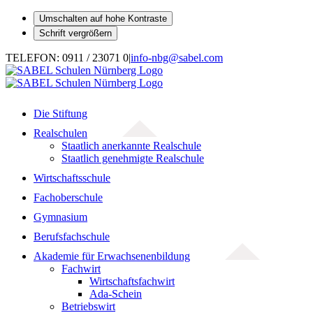
Umschalten auf hohe Kontraste
Schrift vergrößern
Zum
TELEFON: 0911 / 23071 0
|
info-nbg@sabel.com
Inhalt
springen
Die Stiftung
Realschulen
Staatlich anerkannte Realschule
Staatlich genehmigte Realschule
Wirtschaftsschule
Fachoberschule
Gymnasium
Berufsfachschule
Akademie für Erwachsenenbildung
Fachwirt
Wirtschaftsfachwirt
Ada-Schein
Betriebswirt