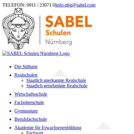
Zum
TELEFON: 0911 / 23071 0
|
info-nbg@sabel.com
Inhalt
springen
Die Stiftung
Realschulen
Staatlich anerkannte Realschule
Staatlich genehmigte Realschule
Wirtschaftsschule
Fachoberschule
Gymnasium
Berufsfachschule
Akademie für Erwachsenenbildung
Fachwirt