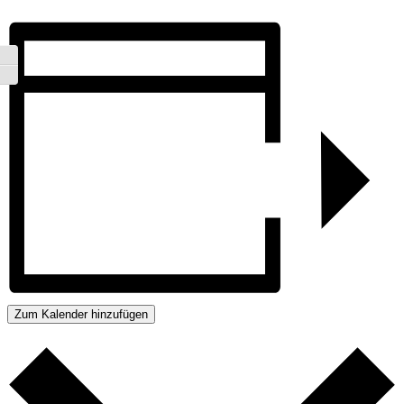
Umschalten auf hohe Kontraste
Schrift vergrößern
Zum Kalender hinzufügen