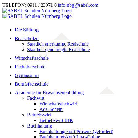
Zum
TELEFON: 0911 / 23071 0
|
info-nbg@sabel.com
Inhalt
springen
Die Stiftung
Realschulen
Staatlich anerkannte Realschule
Staatlich genehmigte Realschule
Wirtschaftsschule
Fachoberschule
Gymnasium
Berufsfachschule
Akademie für Erwachsenenbildung
Fachwirt
Wirtschaftsfachwirt
Ada-Schein
Betriebswirt
Betriebswirt IHK
Buchhaltung
Buchhaltungskraft Präsenz (gefördert)
Buchhaltungskraft Live-Online