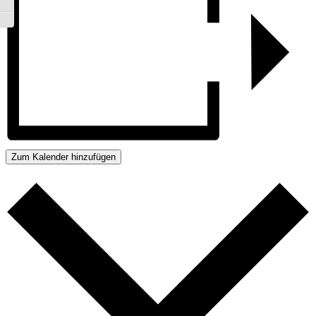
Umschalten auf hohe Kontraste
Schrift vergrößern
Zum Kalender hinzufügen