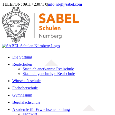
Zum
TELEFON: 0911 / 23071 0
|
info-nbg@sabel.com
Inhalt
springen
Die Stiftung
Realschulen
Staatlich anerkannte Realschule
Staatlich genehmigte Realschule
Wirtschaftsschule
Fachoberschule
Gymnasium
Berufsfachschule
Akademie für Erwachsenenbildung
Fachwirt