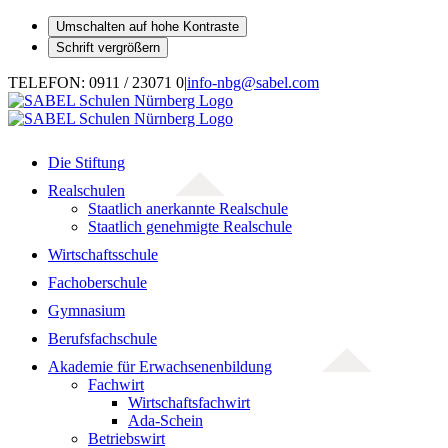
Umschalten auf hohe Kontraste
Schrift vergrößern
Zum
TELEFON: 0911 / 23071 0
|
info-nbg@sabel.com
Inhalt
springen
Die Stiftung
Realschulen
Staatlich anerkannte Realschule
Staatlich genehmigte Realschule
Wirtschaftsschule
Fachoberschule
Gymnasium
Berufsfachschule
Akademie für Erwachsenenbildung
Fachwirt
Wirtschaftsfachwirt
Ada-Schein
Betriebswirt