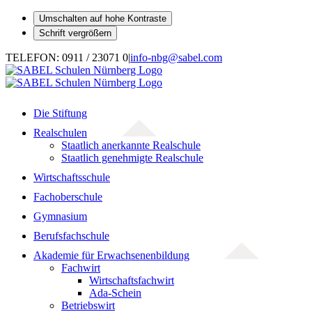
Umschalten auf hohe Kontraste
Schrift vergrößern
Zum
TELEFON: 0911 / 23071 0
|
info-nbg@sabel.com
Inhalt
springen
Die Stiftung
Realschulen
Staatlich anerkannte Realschule
Staatlich genehmigte Realschule
Wirtschaftsschule
Fachoberschule
Gymnasium
Berufsfachschule
Akademie für Erwachsenenbildung
Fachwirt
Wirtschaftsfachwirt
Ada-Schein
Betriebswirt