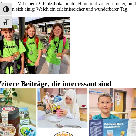
otzdem – Mit einem 2. Platz-Pokal in der Hand und voller schöner, 
d waren sich einig: Welch ein erlebnisreicher und wunderbarer Tag!
Umschalten auf hohe Kontraste
Schrift vergrößern
eitere Beiträge, die interessant sind