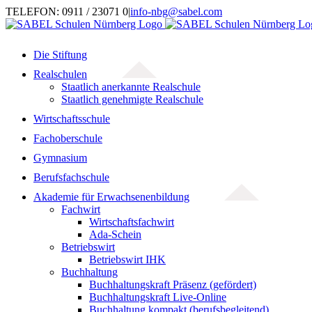
Zum
TELEFON: 0911 / 23071 0
|
info-nbg@sabel.com
Inhalt
springen
Die Stiftung
Realschulen
Staatlich anerkannte Realschule
Staatlich genehmigte Realschule
Wirtschaftsschule
Fachoberschule
Gymnasium
Berufsfachschule
Akademie für Erwachsenenbildung
Fachwirt
Wirtschaftsfachwirt
Ada-Schein
Betriebswirt
Betriebswirt IHK
Buchhaltung
Buchhaltungskraft Präsenz (gefördert)
Buchhaltungskraft Live-Online
Buchhaltung kompakt (berufsbegleitend)