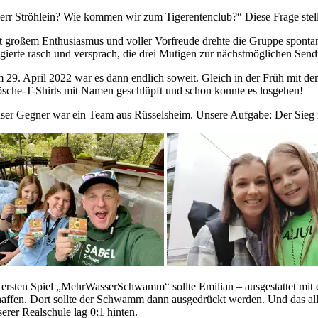
err Ströhlein? Wie kommen wir zum Tigerentenclub?“ Diese Frage stell
t großem Enthusiasmus und voller Vorfreude drehte die Gruppe spont
agierte rasch und versprach, die drei Mutigen zur nächstmöglichen Sen
 29. April 2022 war es dann endlich soweit. Gleich in der Früh mit de
ösche-T-Shirts mit Namen geschlüpft und schon konnte es losgehen!
ser Gegner war ein Team aus Rüsselsheim. Unsere Aufgabe: Der Sieg
 ersten Spiel „MehrWasserSchwamm“ sollte Emilian – ausgestattet mi
haffen. Dort sollte der Schwamm dann ausgedrückt werden. Und das a
serer Realschule lag 0:1 hinten.