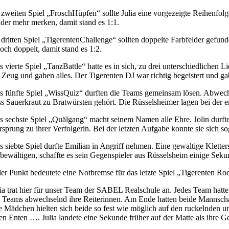
 zweiten Spiel „FroschHüpfen“ sollte Julia eine vorgezeigte Reihenfolg
lder mehr merken, damit stand es 1:1.
 dritten Spiel „TigerentenChallenge“ sollten doppelte Farbfelder gef
doch doppelt, damit stand es 1:2.
s vierte Spiel „TanzBattle“ hatte es in sich, zu drei unterschiedlichen 
s Zeug und gaben alles. Der Tigerenten DJ war richtig begeistert und g
s fünfte Spiel „WissQuiz“ durften die Teams gemeinsam lösen. Abwech
ss Sauerkraut zu Bratwürsten gehört. Die Rüsselsheimer lagen bei der e
s sechste Spiel „Quälgang“ macht seinem Namen alle Ehre. Jolin durfte f
rsprung zu ihrer Verfolgerin. Bei der letzten Aufgabe konnte sie sich 
s siebte Spiel durfte Emilian in Angriff nehmen. Eine gewaltige Kletters
 bewältigen, schaffte es sein Gegenspieler aus Rüsselsheim einige Sekund
der Punkt bedeutete eine Notbremse für das letzte Spiel „Tigerenten Ro
lia trat hier für unser Team der SABEL Realschule an. Jedes Team hatt
e Teams abwechselnd ihre Reiterinnen. Am Ende hatten beide Mannscha
e Mädchen hielten sich beide so fest wie möglich auf den ruckelnden un
ren Enten …. Julia landete eine Sekunde früher auf der Matte als ihr