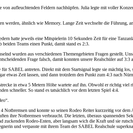
e von aufleuchtenden Feldern nachhüpfen. Julia legte mit voller Konzen
unden werden, ähnlich wie Memory. Lange Zeit wechselte die Führung, 
Liedern hatte jeweils eine Mitspielerin 10 Sekunden Zeit für eine Tanza
ab beiden Teams einen Punkt, damit stand es 2:3.
selnd wurden aus verschiedenen Themengebieten Fragen gestellt. Unse
ntscheidenden Frage falsch, damit konnten unsere Realschüler auf 3:3 
ür SABEL antreten. Direkt mit dem Startsignal legte sie mächtig los, s
sogar etwas Zeit lassen, und dann trotzdem den Punkt zum 4:3 nach Nür
trecke in etwa 5 Metern Höhe wartete auf ihn. Obwohl er richtig viel ri
en schneller. So stand es tatsächlich vor dem letzten Spiel 4:4.
deo“.
e 4 Notbremsen und konnte so seinen Rodeo Reiter kurzzeitig vor dem 
ften ihre Notbremsen verbraucht. Die letzten, überaus spannenden Se
d zuckenden Rodeo-Enten, aber langsam wich die Kraft und sie rutschte
e Gegnerin und verpasste mit ihrem Team der SABEL Realschule superkn