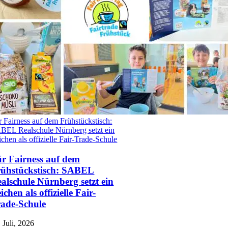
r Fairness auf dem Frühstückstisch:
BEL Realschule Nürnberg setzt ein
ichen als offizielle Fair-Trade-Schule
r Fairness auf dem
ühstückstisch: SABEL
alschule Nürnberg setzt ein
ichen als offizielle Fair-
ade-Schule
 Juli, 2026