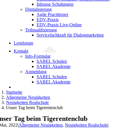
Inhouse Schulungen
Digitalisierung
Agile Practitioner
EDV-Praxis
EDV-Praxis Live-Online
Teilqualifizierung
Servicefachkraft für Dialogmarketing
Lernforum
Kontakt
Info-Formular
SABEL Schulen
SABEL Akademie
Anmeldung
SABEL Schulen
SABEL Akademie
Startseite
Allgemeine Neuigkeiten
Neuigkeiten Realschule
Unser Tag beim Tigerentenclub
nser Tag beim Tigerentenclub
 Mai, 2022
|
Allgemeine Neuigkeiten
,
Neuigkeiten Realschule
|