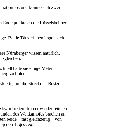
tration los und konnte sich zwei
am Ende punkteten die Rüsselsheimer
nlage. Beide Tänzerinnen legten sich
re Nürnberger wissen natürlich,
ausgleichen.
chnell hatte sie einige Meter
nberg zu holen.
skierte, um die Strecke in Bestzeit
Abwurf retten. Immer wieder retteten
kunden des Wettkampfes brachen an.
n beide – fast gleichzeitig – von
app den Tagessieg!