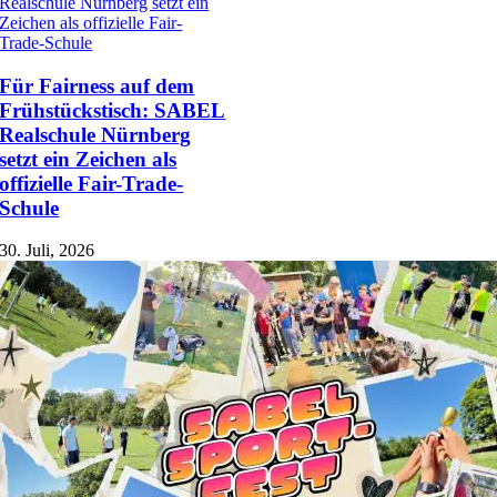
Realschule Nürnberg setzt ein
Zeichen als offizielle Fair-
Trade-Schule
Für Fairness auf dem
Frühstückstisch: SABEL
Realschule Nürnberg
setzt ein Zeichen als
offizielle Fair-Trade-
Schule
30. Juli, 2026
Service
Stellenangebote
Kontakt
Beratungs- und Hilfsangebote
Anmeldung
Veranstaltungen