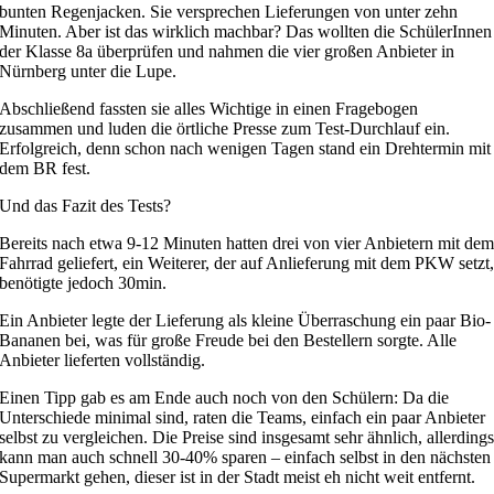
bunten Regenjacken. Sie versprechen Lieferungen von unter zehn
Minuten. Aber ist das wirklich machbar? Das wollten die SchülerInnen
der Klasse 8a überprüfen und nahmen die vier großen Anbieter in
Nürnberg unter die Lupe.
Abschließend fassten sie alles Wichtige in einen Fragebogen
zusammen und luden die örtliche Presse zum Test-Durchlauf ein.
Erfolgreich, denn schon nach wenigen Tagen stand ein Drehtermin mit
dem BR fest.
Und das Fazit des Tests?
Bereits nach etwa 9-12 Minuten hatten drei von vier Anbietern mit de
Fahrrad geliefert, ein Weiterer, der auf Anlieferung mit dem PKW setzt
benötigte jedoch 30min.
Ein Anbieter legte der Lieferung als kleine Überraschung ein paar Bio-
Bananen bei, was für große Freude bei den Bestellern sorgte. Alle
Anbieter lieferten vollständig.
Einen Tipp gab es am Ende auch noch von den Schülern: Da die
Unterschiede minimal sind, raten die Teams, einfach ein paar Anbieter
selbst zu vergleichen. Die Preise sind insgesamt sehr ähnlich, allerding
kann man auch schnell 30-40% sparen – einfach selbst in den nächsten
Supermarkt gehen, dieser ist in der Stadt meist eh nicht weit entfernt.