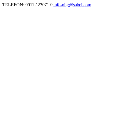
Zum
TELEFON: 0911 / 23071 0
|
info-nbg@sabel.com
Inhalt
springen