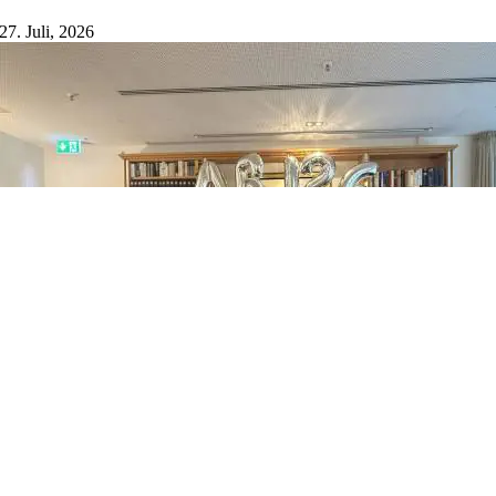
27. Juli, 2026
Feierliche Abschlussfeier an der