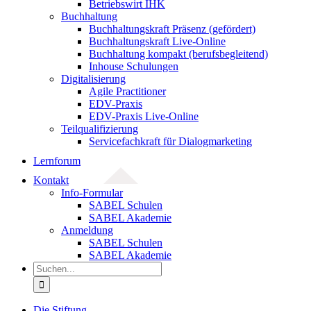
Betriebswirt IHK
Buchhaltung
Buchhaltungskraft Präsenz (gefördert)
Buchhaltungskraft Live-Online
Buchhaltung kompakt (berufsbegleitend)
Inhouse Schulungen
Digitalisierung
Agile Practitioner
EDV-Praxis
EDV-Praxis Live-Online
Teilqualifizierung
Servicefachkraft für Dialogmarketing
Lernforum
Kontakt
Info-Formular
SABEL Schulen
SABEL Akademie
Anmeldung
SABEL Schulen
SABEL Akademie
Suche
nach:
Die Stiftung