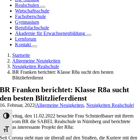
Realschulen
Wirtschaftsschule
Fachoberschule
Gymnasium
Berufsfachschule
Akademie für Erwachsenenbildung
Lernforum
Kontakt
Startseite
Allgemeine Neuigkeiten
Neuigkeiten Realschule
BR Franken berichtet: Klasse R8a sucht den besten
Blitzlieferdienst
BR Franken berichtet: Klasse R8a sucht
den besten Blitzlieferdienst
16. Februar, 2022
|
Allgemeine Neuigkeiten
,
Neuigkeiten Realschule
|
Am Freitag, den 11.02.2022 besuchte Frau Schmiedbauer mit ihrem
Umschalten auf hohe Kontraste
Team vom BR die SABEL Realschule in Nürnberg und berichtete
über das interessante Projekt der R8a:
Schrift vergrößern
Seit Corona sieht man sie überall auf den Straßen, die Kuriere mit den