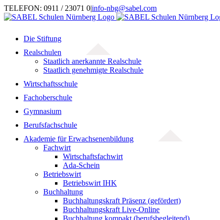
Zum
TELEFON: 0911 / 23071 0
|
info-nbg@sabel.com
Inhalt
springen
Die Stiftung
Realschulen
Staatlich anerkannte Realschule
Staatlich genehmigte Realschule
Wirtschaftsschule
Fachoberschule
Gymnasium
Berufsfachschule
Akademie für Erwachsenenbildung
Fachwirt
Wirtschaftsfachwirt
Ada-Schein
Betriebswirt
Betriebswirt IHK
Buchhaltung
Buchhaltungskraft Präsenz (gefördert)
Buchhaltungskraft Live-Online
Buchhaltung kompakt (berufsbegleitend)