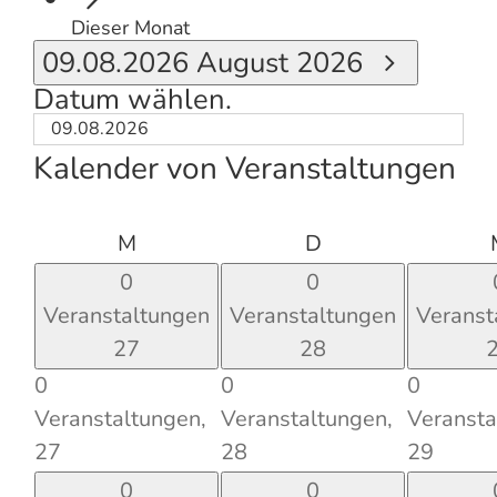
Dieser Monat
09.08.2026
August 2026
Datum wählen.
Kalender von Veranstaltungen
Montag
Dienstag
M
D
0
0
Veranstaltungen
Veranstaltungen
Veranst
27
28
0
0
0
Veranstaltungen,
Veranstaltungen,
Veransta
27
28
29
0
0