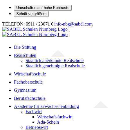
Umschalten auf hohe Kontraste
Schrift vergrößern
Zum
TELEFON: 0911 / 23071 0
|
info-nbg@sabel.com
Inhalt
springen
Die Stiftung
Realschulen
Staatlich anerkannte Realschule
Staatlich genehmigte Realschule
Wirtschaftsschule
Fachoberschule
Gymnasium
Berufsfachschule
Akademie für Erwachsenenbildung
Fachwirt
Wirtschaftsfachwirt
Ada-Schein
Betriebswirt