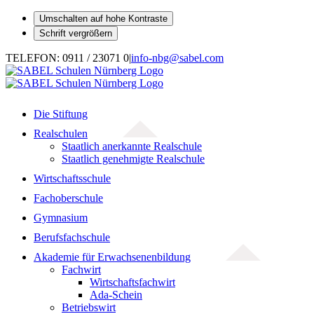
Umschalten auf hohe Kontraste
Schrift vergrößern
Zum
TELEFON: 0911 / 23071 0
|
info-nbg@sabel.com
Inhalt
springen
Die Stiftung
Realschulen
Staatlich anerkannte Realschule
Staatlich genehmigte Realschule
Wirtschaftsschule
Fachoberschule
Gymnasium
Berufsfachschule
Akademie für Erwachsenenbildung
Fachwirt
Wirtschaftsfachwirt
Ada-Schein
Betriebswirt