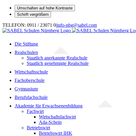
Umschalten auf hohe Kontraste
Schrift vergrößern
Zum
TELEFON: 0911 / 23071 0
|
info-nbg@sabel.com
Inhalt
springen
Die Stiftung
Realschulen
Staatlich anerkannte Realschule
Staatlich genehmigte Realschule
Wirtschaftsschule
Fachoberschule
Gymnasium
Berufsfachschule
Akademie für Erwachsenenbildung
Fachwirt
Wirtschaftsfachwirt
Ada-Schein
Betriebswirt
Betriebswirt IHK