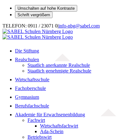
Umschalten auf hohe Kontraste
Schrift vergrößern
Zum
TELEFON: 0911 / 23071 0
|
info-nbg@sabel.com
Inhalt
springen
Die Stiftung
Realschulen
Staatlich anerkannte Realschule
Staatlich genehmigte Realschule
Wirtschaftsschule
Fachoberschule
Gymnasium
Berufsfachschule
Akademie für Erwachsenenbildung
Fachwirt
Wirtschaftsfachwirt
Ada-Schein
Betriebswirt