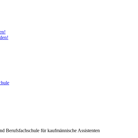
en!
den!
chule
nd Berufsfachschule für kaufmännische Assistenten