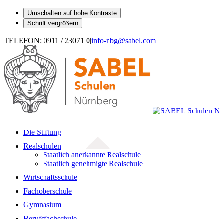
Umschalten auf hohe Kontraste
Schrift vergrößern
Zum
TELEFON: 0911 / 23071 0
|
info-nbg@sabel.com
Inhalt
springen
Die Stiftung
Realschulen
Staatlich anerkannte Realschule
Staatlich genehmigte Realschule
Wirtschaftsschule
Fachoberschule
Gymnasium
Berufsfachschule