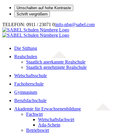
Umschalten auf hohe Kontraste
Schrift vergrößern
Zum
TELEFON: 0911 / 23071 0
|
info-nbg@sabel.com
Inhalt
springen
Die Stiftung
Realschulen
Staatlich anerkannte Realschule
Staatlich genehmigte Realschule
Wirtschaftsschule
Fachoberschule
Gymnasium
Berufsfachschule
Akademie für Erwachsenenbildung
Fachwirt
Wirtschaftsfachwirt
Ada-Schein
Betriebswirt