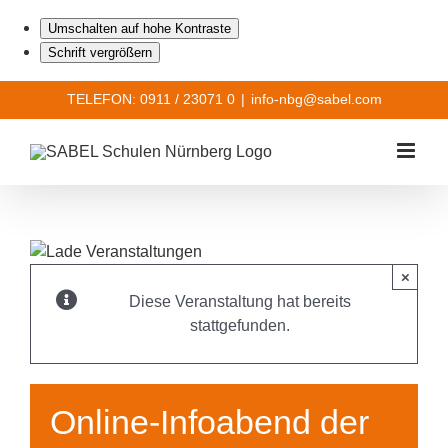
Umschalten auf hohe Kontraste
Schrift vergrößern
Zum
TELEFON: 0911 / 23071 0
|
info-nbg@sabel.com
Inhalt
springen
×
Diese Veranstaltung hat bereits
stattgefunden.
Online-Infoabend der