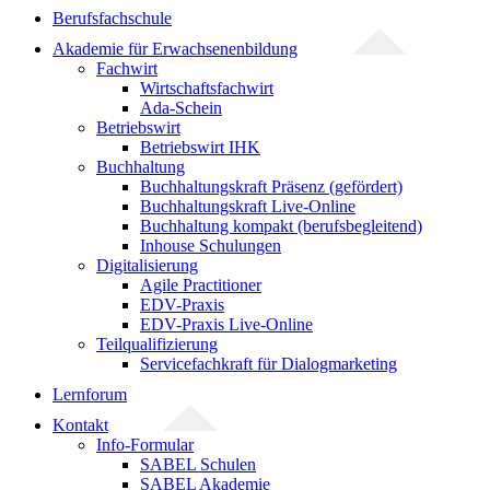
Berufsfachschule
Akademie für Erwachsenenbildung
Fachwirt
Wirtschaftsfachwirt
Ada-Schein
Betriebswirt
Betriebswirt IHK
Buchhaltung
Buchhaltungskraft Präsenz (gefördert)
Buchhaltungskraft Live-Online
Buchhaltung kompakt (berufsbegleitend)
Inhouse Schulungen
Digitalisierung
Agile Practitioner
EDV-Praxis
EDV-Praxis Live-Online
Teilqualifizierung
Servicefachkraft für Dialogmarketing
Lernforum
Kontakt
Info-Formular
SABEL Schulen
SABEL Akademie