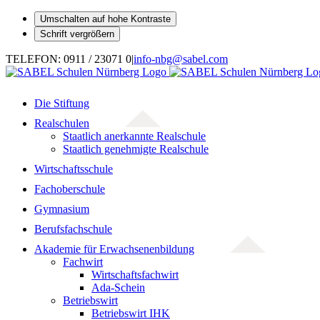
Umschalten auf hohe Kontraste
Schrift vergrößern
Zum
TELEFON: 0911 / 23071 0
|
info-nbg@sabel.com
Inhalt
springen
Die Stiftung
Realschulen
Staatlich anerkannte Realschule
Staatlich genehmigte Realschule
Wirtschaftsschule
Fachoberschule
Gymnasium
Berufsfachschule
Akademie für Erwachsenenbildung
Fachwirt
Wirtschaftsfachwirt
Ada-Schein
Betriebswirt
Betriebswirt IHK