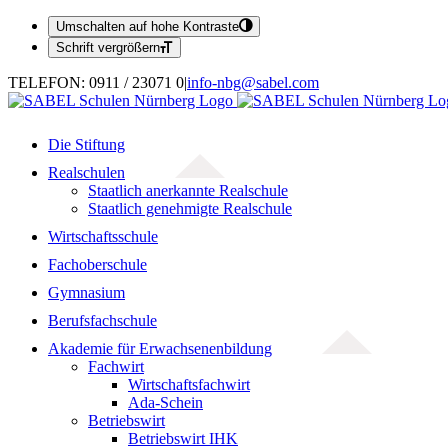
Umschalten auf hohe Kontraste
Schrift vergrößern
Zum
TELEFON: 0911 / 23071 0
|
info-nbg@sabel.com
Inhalt
springen
Die Stiftung
Realschulen
Staatlich anerkannte Realschule
Staatlich genehmigte Realschule
Wirtschaftsschule
Fachoberschule
Gymnasium
Berufsfachschule
Akademie für Erwachsenenbildung
Fachwirt
Wirtschaftsfachwirt
Ada-Schein
Betriebswirt
Betriebswirt IHK