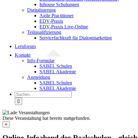
Inhouse Schulungen
Digitalisierung
Agile Practitioner
EDV-Praxis
EDV-Praxis Live-Online
Teilqualifizierung
Servicefachkraft für Dialogmarketing
Lernforum
Kontakt
Info-Formular
SABEL Schulen
SABEL Akademie
Anmeldung
SABEL Schulen
SABEL Akademie
Suche
nach:
Diese Veranstaltung hat bereits stattgefunden.
×
Online-Infoabend der Realschulen – gleic