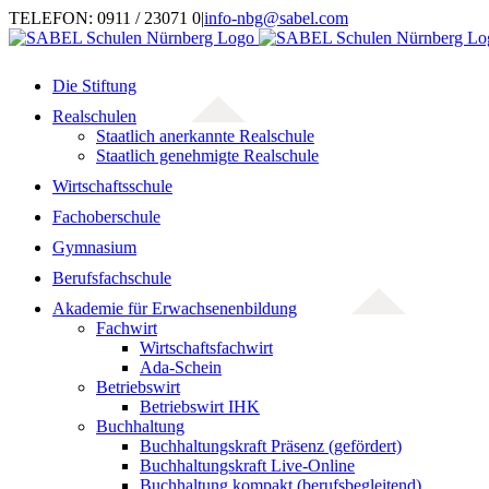
Zum
TELEFON: 0911 / 23071 0
|
info-nbg@sabel.com
Inhalt
springen
Die Stiftung
Realschulen
Staatlich anerkannte Realschule
Staatlich genehmigte Realschule
Wirtschaftsschule
Fachoberschule
Gymnasium
Berufsfachschule
Akademie für Erwachsenenbildung
Fachwirt
Wirtschaftsfachwirt
Ada-Schein
Betriebswirt
Betriebswirt IHK
Buchhaltung
Buchhaltungskraft Präsenz (gefördert)
Buchhaltungskraft Live-Online
Buchhaltung kompakt (berufsbegleitend)