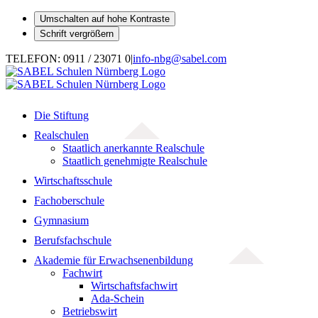
Umschalten auf hohe Kontraste
Schrift vergrößern
Zum
TELEFON: 0911 / 23071 0
|
info-nbg@sabel.com
Inhalt
springen
Die Stiftung
Realschulen
Staatlich anerkannte Realschule
Staatlich genehmigte Realschule
Wirtschaftsschule
Fachoberschule
Gymnasium
Berufsfachschule
Akademie für Erwachsenenbildung
Fachwirt
Wirtschaftsfachwirt
Ada-Schein
Betriebswirt