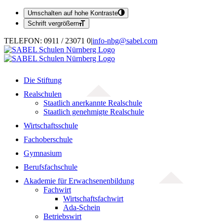
Umschalten auf hohe Kontraste
Schrift vergrößern
Zum
TELEFON: 0911 / 23071 0
|
info-nbg@sabel.com
Inhalt
springen
Die Stiftung
Realschulen
Staatlich anerkannte Realschule
Staatlich genehmigte Realschule
Wirtschaftsschule
Fachoberschule
Gymnasium
Berufsfachschule
Akademie für Erwachsenenbildung
Fachwirt
Wirtschaftsfachwirt
Ada-Schein
Betriebswirt