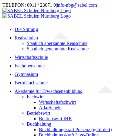
Zum
TELEFON: 0911 / 23071 0
|
info-nbg@sabel.com
Inhalt
springen
Die Stiftung
Realschulen
Staatlich anerkannte Realschule
Staatlich genehmigte Realschule
Wirtschaftsschule
Fachoberschule
Gymnasium
Berufsfachschule
Akademie für Erwachsenenbildung
Fachwirt
Wirtschaftsfachwirt
Ada-Schein
Betriebswirt
Betriebswirt IHK
Buchhaltung
Buchhaltungskraft Präsenz (gefördert)
Buchhaltungskraft Live-Online