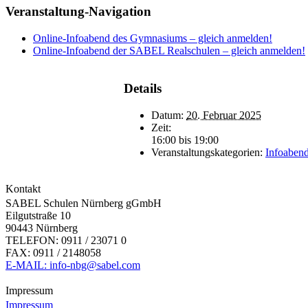
Veranstaltung-Navigation
Online-Infoabend des Gymnasiums – gleich anmelden!
Online-Infoabend der SABEL Realschulen – gleich anmelden!
Details
Datum:
20. Februar 2025
Zeit:
16:00 bis 19:00
Veranstaltungskategorien:
Infoaben
Kontakt
SABEL Schulen Nürnberg gGmbH
Eilgutstraße 10
90443 Nürnberg
TELEFON: 0911 / 23071 0
FAX: 0911 / 2148058
E-MAIL: info-nbg@sabel.com
Impressum
Impressum