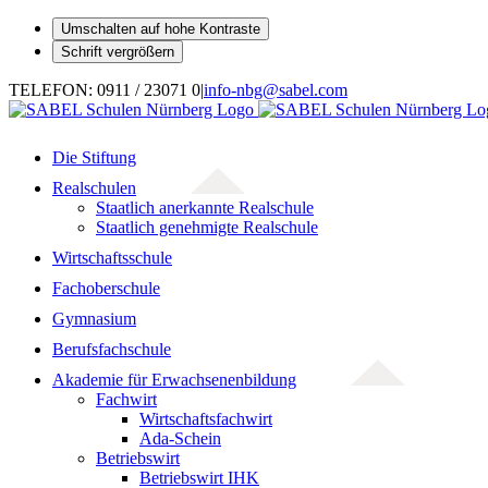
Umschalten auf hohe Kontraste
Schrift vergrößern
Zum
TELEFON: 0911 / 23071 0
|
info-nbg@sabel.com
Inhalt
springen
Die Stiftung
Realschulen
Staatlich anerkannte Realschule
Staatlich genehmigte Realschule
Wirtschaftsschule
Fachoberschule
Gymnasium
Berufsfachschule
Akademie für Erwachsenenbildung
Fachwirt
Wirtschaftsfachwirt
Ada-Schein
Betriebswirt
Betriebswirt IHK