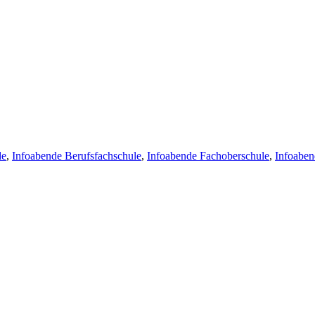
de
,
Infoabende Berufsfachschule
,
Infoabende Fachoberschule
,
Infoabe