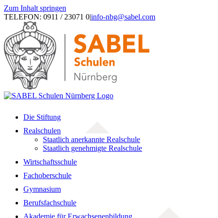
Zum Inhalt springen
TELEFON: 0911 / 23071 0
|
info-nbg@sabel.com
Die Stiftung
Realschulen
Staatlich anerkannte Realschule
Staatlich genehmigte Realschule
Wirtschaftsschule
Fachoberschule
Gymnasium
Berufsfachschule
Akademie für Erwachsenenbildung