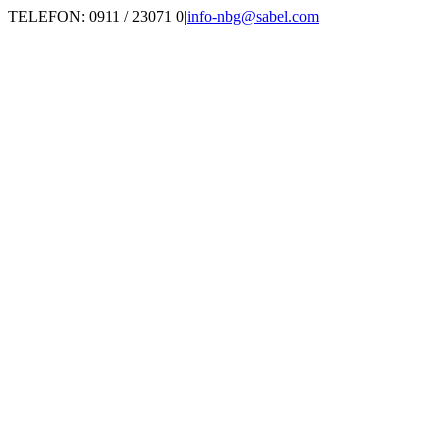
Zum
TELEFON: 0911 / 23071 0
|
info-nbg@sabel.com
Inhalt
springen