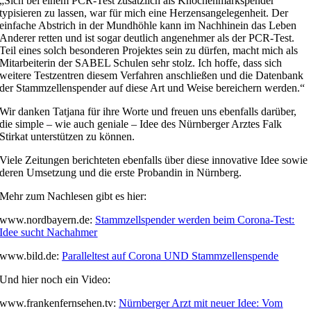
„Sich bei einem PCR-Test zusätzlich als Knochenmarkspender
typisieren zu lassen, war für mich eine Herzensangelegenheit. Der
einfache Abstrich in der Mundhöhle kann im Nachhinein das Leben
Anderer retten und ist sogar deutlich angenehmer als der PCR-Test.
Teil eines solch besonderen Projektes sein zu dürfen, macht mich als
Mitarbeiterin der SABEL Schulen sehr stolz. Ich hoffe, dass sich
weitere Testzentren diesem Verfahren anschließen und die Datenbank
der Stammzellenspender auf diese Art und Weise bereichern werden.“
Wir danken Tatjana für ihre Worte und freuen uns ebenfalls darüber,
die simple – wie auch geniale – Idee des Nürnberger Arztes Falk
Stirkat unterstützen zu können.
Viele Zeitungen berichteten ebenfalls über diese innovative Idee sowie
deren Umsetzung und die erste Probandin in Nürnberg.
Mehr zum Nachlesen gibt es hier:
www.nordbayern.de:
Stammzellspender werden beim Corona-Test:
Idee sucht Nachahmer
www.bild.de:
Paralleltest auf Corona UND Stammzellenspende
Und hier noch ein Video:
www.frankenfernsehen.tv:
Nürnberger Arzt mit neuer Idee: Vom