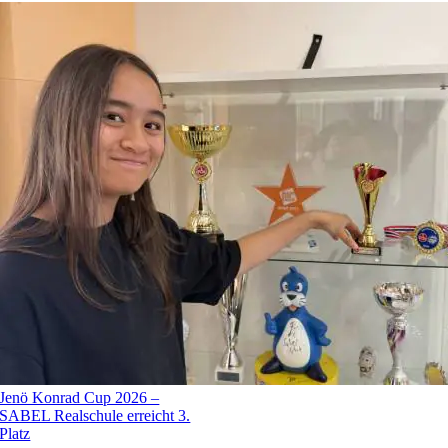
Page load link
Nach
oben
Jenö Konrad Cup 2026 –
SABEL Realschule erreicht 3.
Platz