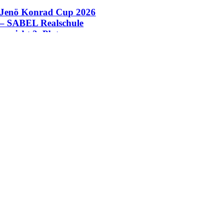
Jenö Konrad Cup 2026
– SABEL Realschule
erreicht 3. Platz
27. Juli, 2026