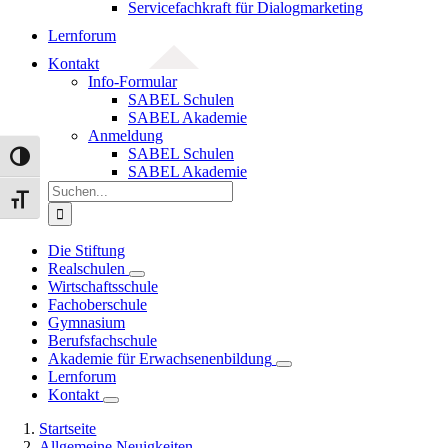
Servicefachkraft für Dialogmarketing
Lernforum
Kontakt
Info-Formular
SABEL Schulen
SABEL Akademie
Anmeldung
SABEL Schulen
Umschalten auf hohe Kontraste
SABEL Akademie
Suche
Schrift vergrößern
nach:
Die Stiftung
Realschulen
Wirtschaftsschule
Fachoberschule
Gymnasium
Berufsfachschule
Akademie für Erwachsenenbildung
Lernforum
Kontakt
Startseite
Allgemeine Neuigkeiten