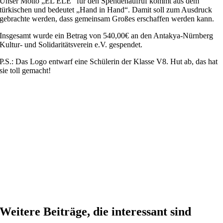
Unser Motto „EL ELE“ für den Spendenaufruf kommt aus dem
türkischen und bedeutet „Hand in Hand“. Damit soll zum Ausdruck
gebrachte werden, dass gemeinsam Großes erschaffen werden kann.
Insgesamt wurde ein Betrag von 540,00€ an den Antakya-Nürnberg
Kultur- und Solidaritätsverein e.V. gespendet.
P.S.: Das Logo entwarf eine Schülerin der Klasse V8. Hut ab, das hat
sie toll gemacht!
Weitere Beiträge, die interessant sind