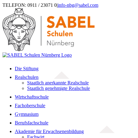
Zum
TELEFON: 0911 / 23071 0
|
info-nbg@sabel.com
Inhalt
springen
Die Stiftung
Realschulen
Staatlich anerkannte Realschule
Staatlich genehmigte Realschule
Wirtschaftsschule
Fachoberschule
Gymnasium
Berufsfachschule
Akademie für Erwachsenenbildung
Fachwirt