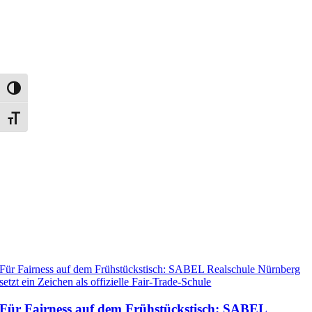
Umschalten auf hohe Kontraste
Schrift vergrößern
Für Fairness auf dem Frühstückstisch: SABEL Realschule Nürnberg
setzt ein Zeichen als offizielle Fair-Trade-Schule
Für Fairness auf dem Frühstückstisch: SABEL