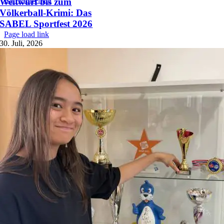
Barrierefreiheit
Weitwurf bis zum
Völkerball-Krimi: Das
SABEL Sportfest 2026
Page load link
Nach
30. Juli, 2026
oben