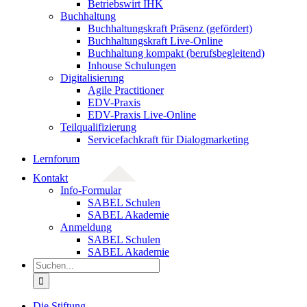
Betriebswirt IHK
Buchhaltung
Buchhaltungskraft Präsenz (gefördert)
Buchhaltungskraft Live-Online
Buchhaltung kompakt (berufsbegleitend)
Inhouse Schulungen
Digitalisierung
Agile Practitioner
EDV-Praxis
EDV-Praxis Live-Online
Teilqualifizierung
Servicefachkraft für Dialogmarketing
Lernforum
Kontakt
Info-Formular
SABEL Schulen
SABEL Akademie
Anmeldung
SABEL Schulen
SABEL Akademie
Suche
nach:
Die Stiftung