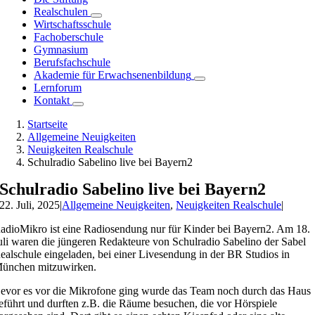
Realschulen
Wirtschaftsschule
Fachoberschule
Gymnasium
Berufsfachschule
Akademie für Erwachsenenbildung
Lernforum
Kontakt
Startseite
Allgemeine Neuigkeiten
Neuigkeiten Realschule
Schulradio Sabelino live bei Bayern2
Schulradio Sabelino live bei Bayern2
22. Juli, 2025
|
Allgemeine Neuigkeiten
,
Neuigkeiten Realschule
|
adioMikro ist eine Radiosendung nur für Kinder bei Bayern2. Am 18.
uli waren die jüngeren Redakteure von Schulradio Sabelino der Sabel
ealschule eingeladen, bei einer Livesendung in der BR Studios in
ünchen mitzuwirken.
evor es vor die Mikrofone ging wurde das Team noch durch das Haus
eführt und durften z.B. die Räume besuchen, die vor Hörspiele