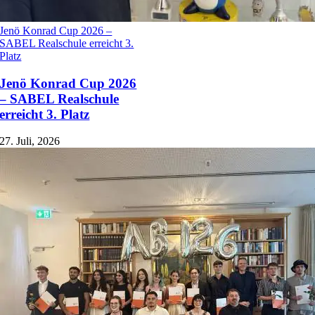
Jenö Konrad Cup 2026 –
SABEL Realschule erreicht 3.
Platz
Jenö Konrad Cup 2026
– SABEL Realschule
erreicht 3. Platz
27. Juli, 2026