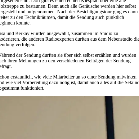
orgesehen sind. Dort gibt es einen echten Kiespfad oder eine alte
olztreppe zu bestaunen. Denn auch alle Geräusche werden hier selbst
ergestellt und aufgenommen. Nach der Besichtigungstour ging es dann
eiter zu den Technikräumen, damit die Sendung auch pünktlich
eginnen konnte.
isa und Berkay wurden ausgewählt, zusammen im Studio zu
oderieren, die anderen Radioexperten durften aus dem Nebenstudio di
endung verfolgen.
ährend der Sendung durften sie über sich selbst erzählen und wurden
ach ihren Meinungen zu den verschiedenen Beiträgen der Sendung
efragt.
chon erstaunlich, wie viele Mitarbeiter an so einer Sendung mitwirken
nd wie viel Vorbereitung dazu nötig ist, damit auch alles auf die Sekun
bgestimmt funktioniert.