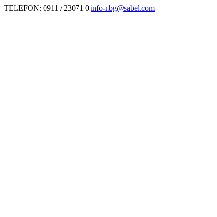
Zum
TELEFON: 0911 / 23071 0
|
info-nbg@sabel.com
Inhalt
springen