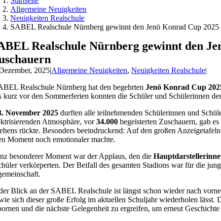
Startseite
Allgemeine Neuigkeiten
Neuigkeiten Realschule
SABEL Realschule Nürnberg gewinnt den Jenö Konrad Cup 2025 –
ABEL Realschule Nürnberg gewinnt den Jen
uschauern
 Dezember, 2025
|
Allgemeine Neuigkeiten
,
Neuigkeiten Realschule
|
ABEL Realschule Nürnberg hat den begehrten
Jenö Konrad Cup 202
s kurz vor den Sommerferien konnten die Schüler und Schülerinnen den
3. November 2025
durften alle teilnehmenden Schülerinnen und Schül
ektrisierenden Atmosphäre, vor
34.000
begeisterten Zuschauern, gab es 
hens rückte. Besonders beeindruckend: Auf den großen Anzeigetafeln d
en Moment noch emotionaler machte.
nz besonderer Moment war der Applaus, den die
Hauptdarstellerinn
hüler verkörperten. Der Beifall des gesamten Stadions war für die ju
emeinschaft.
er Blick an der SABEL Realschule ist längst schon wieder nach vorne 
wie sich dieser große Erfolg im aktuellen Schuljahr wiederholen lässt.
ornen und die nächste Gelegenheit zu ergreifen, um erneut Geschichte 