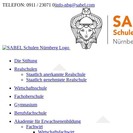
Zum
TELEFON: 0911 / 23071 0
|
info-nbg@sabel.com
Inhalt
springen
Die Stiftung
Realschulen
Staatlich anerkannte Realschule
Staatlich genehmigte Realschule
Wirtschaftsschule
Fachoberschule
Gymnasium
Berufsfachschule
Akademie für Erwachsenenbildung
Fachwirt
Wirtschaftsfachwirt