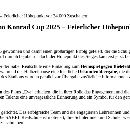
 Feierlicher Höhepunkt vor 34.000 Zuschauern
ö Konrad Cup 2025 – Feierlicher Höhepunk
5
gewonnen und damit einen großartigen Erfolg gefeiert, der die Schulge
 Triumph bejubeln – doch der Höhepunkt des Sieges kam erst jetzt, b
er der Sabel Realschule eine Einladung zum
Heimspiel gegen Bielefel
während der Halbzeitpause eine feierliche
Urkundenübergabe
, die d
es Stadions wurden parallel zur Übergabe zusätzliche Informationen 
en
des Films „Eva“ erhielten, die in ihrer Rolle das Engagement und di
ngen Talente eine unvergessliche Erinnerung und ein Symbol für den ge
gerichtet. Das erfolgreiche Team und die engagierten Lehrerinnen und
 Die SABEL Realschule ist motiviert, ihre Schülerinnen und Schüler wei
zu schreiben.