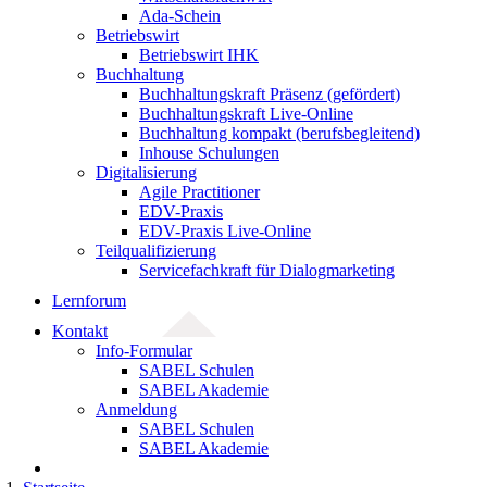
Ada-Schein
Betriebswirt
Betriebswirt IHK
Buchhaltung
Buchhaltungskraft Präsenz (gefördert)
Buchhaltungskraft Live-Online
Buchhaltung kompakt (berufsbegleitend)
Inhouse Schulungen
Digitalisierung
Agile Practitioner
EDV-Praxis
EDV-Praxis Live-Online
Teilqualifizierung
Servicefachkraft für Dialogmarketing
Lernforum
Kontakt
Info-Formular
SABEL Schulen
SABEL Akademie
Anmeldung
SABEL Schulen
SABEL Akademie