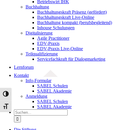
Betriebswirt IHK
Buchhaltung
Buchhaltungskraft Präsenz (gefördert)
Buchhaltungskraft Live-Online
Buchhaltung kompakt (berufsbegleitend)
Inhouse Schulungen
Digitalisierung
Agile Practitioner
EDV-Praxis
EDV-Praxis Live-Online
Teilqualifizierung
Servicefachkraft für Dialogmarketing
Lernforum
Kontakt
Info-Formular
SABEL Schulen
SABEL Akademie
Umschalten auf hohe Kontraste
Anmeldung
SABEL Schulen
SABEL Akademie
Schrift vergrößern
Suche
nach:
Die Stiftung