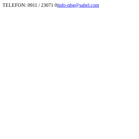
Zum
TELEFON: 0911 / 23071 0
|
info-nbg@sabel.com
Inhalt
springen