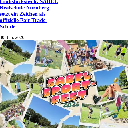
Frühstückstisch: SABEL
Realschule Nürnberg
setzt ein Zeichen als
offizielle Fair-Trade-
Schule
30. Juli, 2026
Service
Stellenangebote
Kontakt
Beratungs- und Hilfsangebote
Anmeldung
Veranstaltungen
Die kleine Pause – Schulpodcast
Kontakt
SABEL Schulen Nürnberg gGmbH