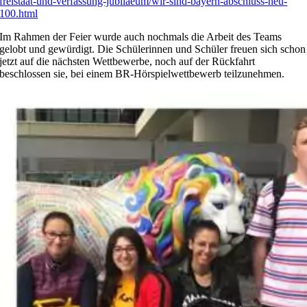
freistaat-und-verfassung-jubilaeum/wir-sind-bayern-abschluss-neu-
100.html
Im Rahmen der Feier wurde auch nochmals die Arbeit des Teams
gelobt und gewürdigt. Die Schülerinnen und Schüler freuen sich schon
jetzt auf die nächsten Wettbewerbe, noch auf der Rückfahrt
beschlossen sie, bei einem BR-Hörspielwettbewerb teilzunehmen.